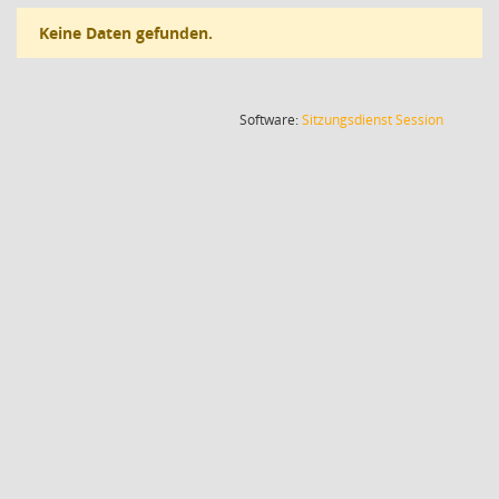
Keine Daten gefunden.
(Wird in
Software:
Sitzungsdienst
Session