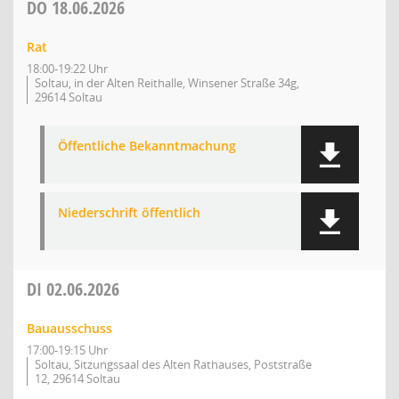
DO
18.06.2026
Rat
18:00-19:22 Uhr
Soltau, in der Alten Reithalle, Winsener Straße 34g,
29614 Soltau
Öffentliche Bekanntmachung
Niederschrift öffentlich
DI
02.06.2026
Bauausschuss
17:00-19:15 Uhr
Soltau, Sitzungssaal des Alten Rathauses, Poststraße
12, 29614 Soltau