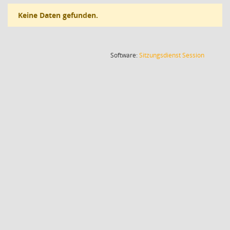
Keine Daten gefunden.
(Wird in
Software:
Sitzungsdienst
Session