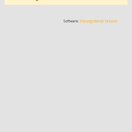
(Wird in
Software:
Sitzungsdienst
Session