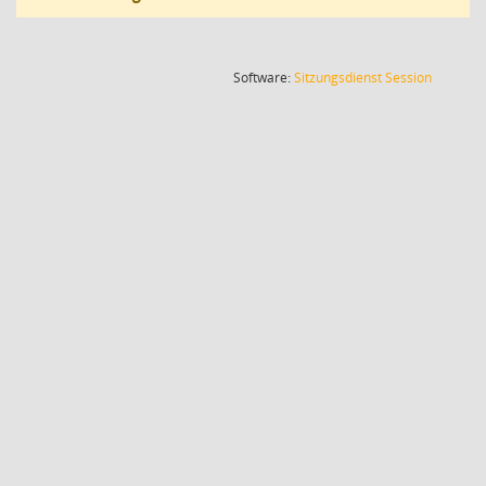
(Wird in
Software:
Sitzungsdienst
Session