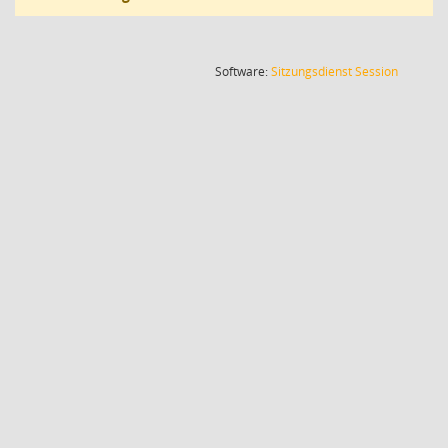
(Wird in
Software:
Sitzungsdienst
Session