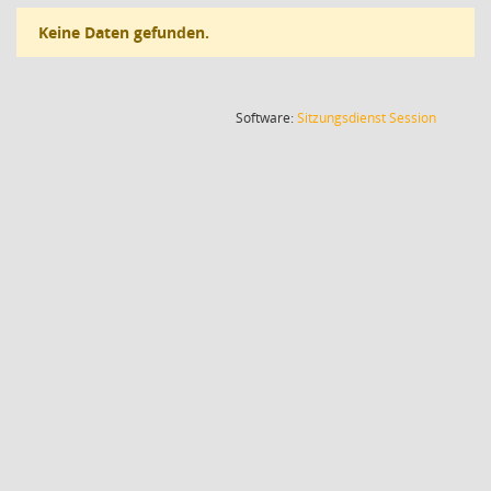
Keine Daten gefunden.
(Wird in
Software:
Sitzungsdienst
Session