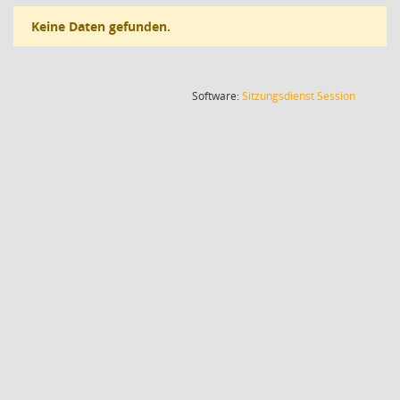
Keine Daten gefunden.
(Wird in
Software:
Sitzungsdienst
Session