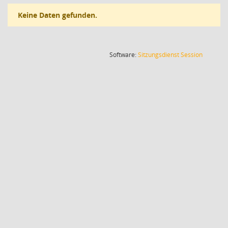
Keine Daten gefunden.
(Wird in
Software:
Sitzungsdienst
Session