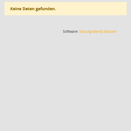
Keine Daten gefunden.
(Wird in
Software:
Sitzungsdienst
Session