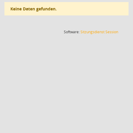
Keine Daten gefunden.
(Wird in
Software:
Sitzungsdienst
Session