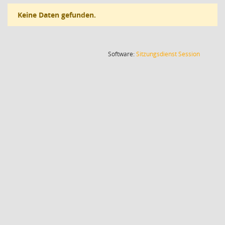
Keine Daten gefunden.
(Wird in
Software:
Sitzungsdienst
Session