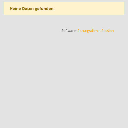
Keine Daten gefunden.
(Wird in
Software:
Sitzungsdienst
Session