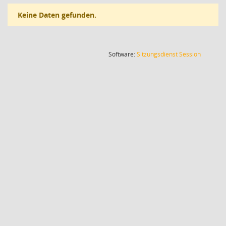
Keine Daten gefunden.
(Wird in
Software:
Sitzungsdienst
Session