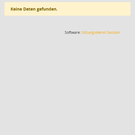
Keine Daten gefunden.
(Wird in
Software:
Sitzungsdienst
Session