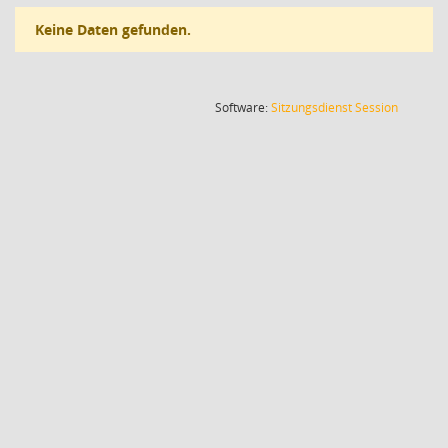
Keine Daten gefunden.
(Wird in
Software:
Sitzungsdienst
Session