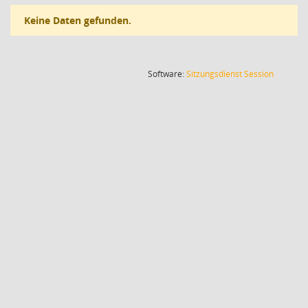
Keine Daten gefunden.
(Wird in
Software:
Sitzungsdienst
Session