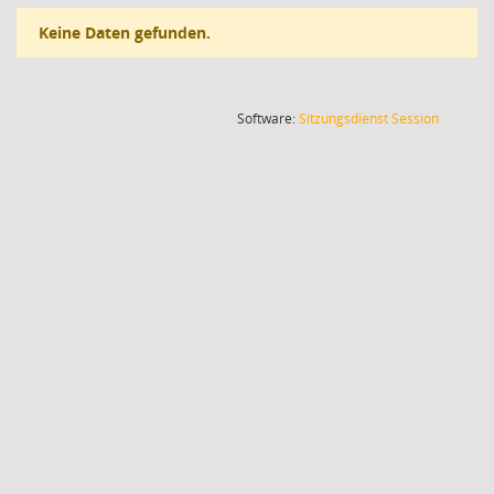
Keine Daten gefunden.
(Wird in
Software:
Sitzungsdienst
Session