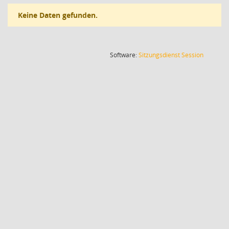
Keine Daten gefunden.
(Wird in
Software:
Sitzungsdienst
Session