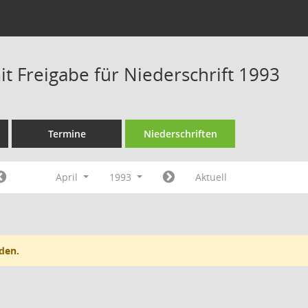
t Freigabe für Niederschrift 1993
Termine
Niederschriften
April
1993
Aktuell
den.