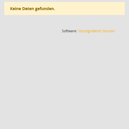
Keine Daten gefunden.
(Wird in
Software:
Sitzungsdienst
Session