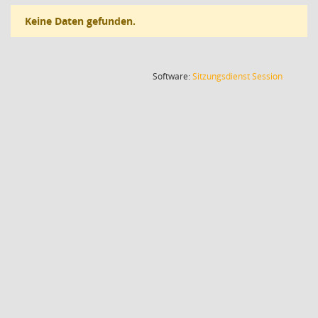
Keine Daten gefunden.
(Wird in
Software:
Sitzungsdienst
Session