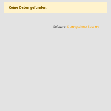
Keine Daten gefunden.
(Wird in
Software:
Sitzungsdienst
Session