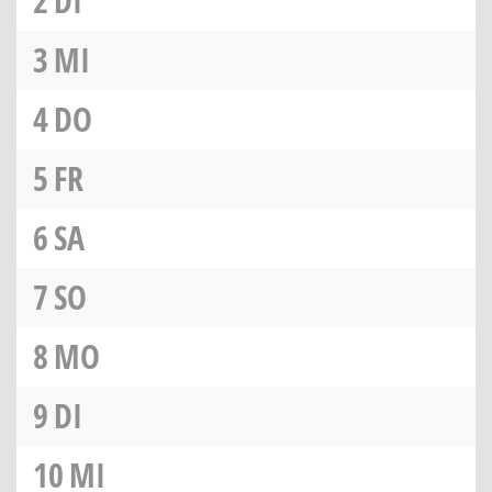
2
DI
3
MI
4
DO
5
FR
6
SA
7
SO
8
MO
9
DI
10
MI