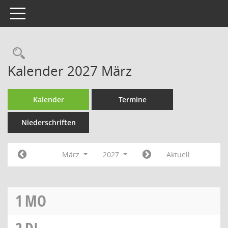
Toggle navigation
Rechercheauswahl
Kalender 2027 März
Kalender
Termine
Niederschriften
März
2027
Aktuell
1
MO