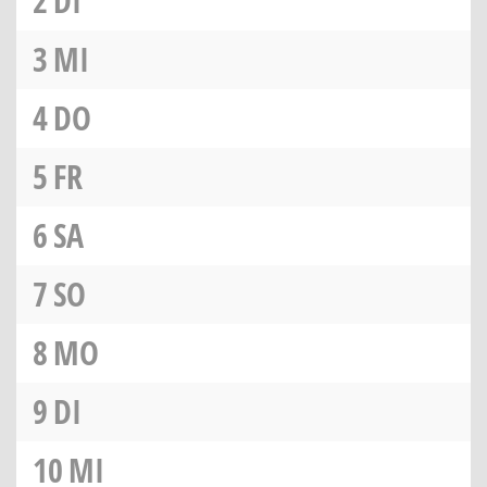
2
DI
3
MI
4
DO
5
FR
6
SA
7
SO
8
MO
9
DI
10
MI