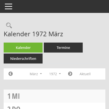
Toggle navigation
Rechercheauswahl
Kalender 1972 März
Kalender
Termine
Niederschriften
März
1972
Aktuell
1
MI