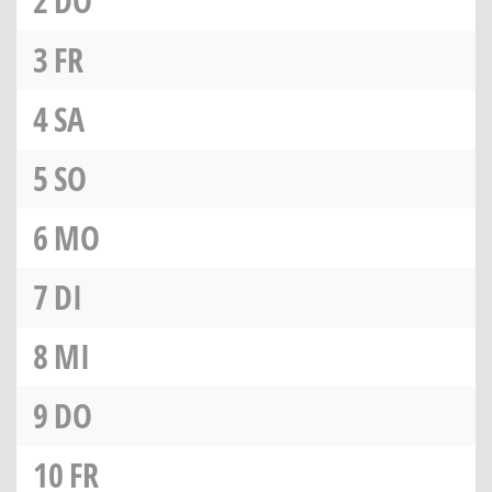
2
DO
3
FR
4
SA
5
SO
6
MO
7
DI
8
MI
9
DO
10
FR