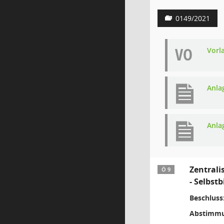
0149/2021
VO
Vorl
Anla
Anla
Zentrali
Ö 9
- Selbst
Beschluss
Abstimmu