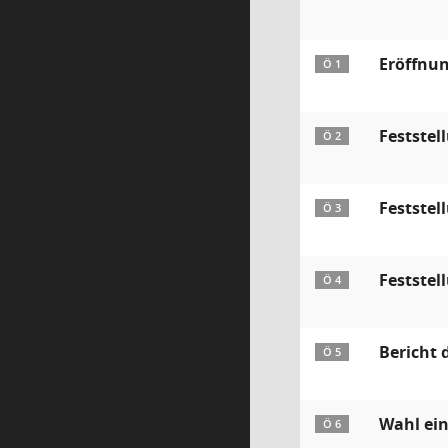
Eröffnun
Ö 1
Festste
Ö 2
Feststel
Ö 3
Feststel
Ö 4
Bericht 
Ö 5
Wahl ein
Ö 6