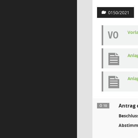
0150/2021
VO
Vorl
Anla
Anla
Antrag 
Ö 10
Beschlus
Abstimm