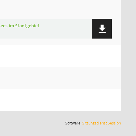
sees im Stadtgebiet
(Wird in
Software:
Sitzungsdienst
Session