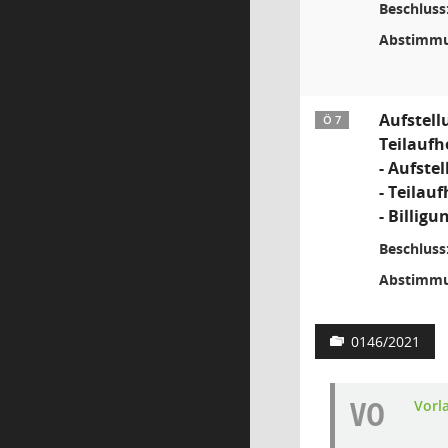
Beschluss
Abstimmu
Aufstell
Ö 7
Teilaufh
- Aufste
- Teilau
- Billig
Beschluss
Abstimmu
0146/2021
VO
Vorl