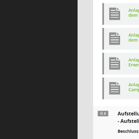
Anla
dem 
Anla
dem 
Anla
Erwe
Anla
Camp
Aufstell
Ö 8
- Aufste
Beschluss