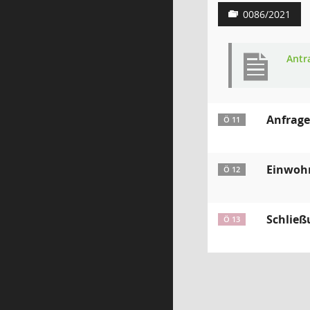
0086/2021
Antr
Anfrag
Ö 11
Einwoh
Ö 12
Schließ
Ö 13