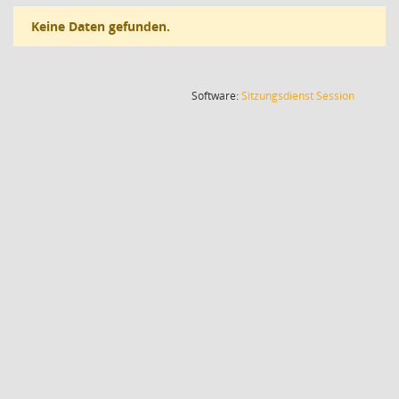
Keine Daten gefunden.
(Wird in
Software:
Sitzungsdienst
Session