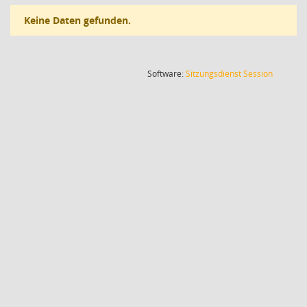
Keine Daten gefunden.
(Wird in
Software:
Sitzungsdienst
Session