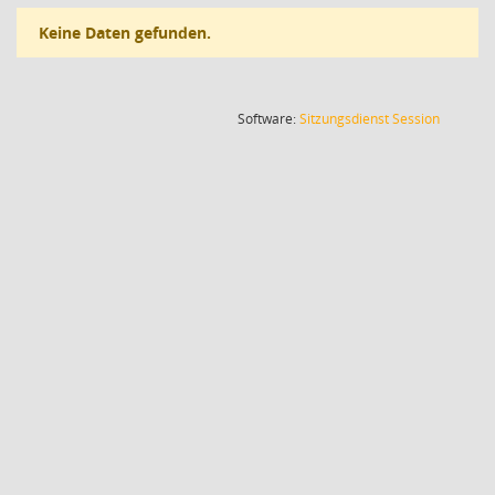
Keine Daten gefunden.
(Wird in
Software:
Sitzungsdienst
Session