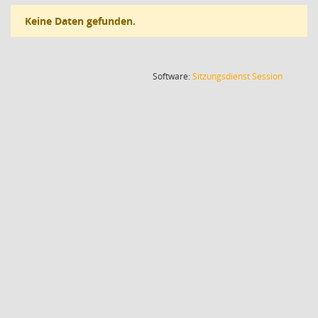
Keine Daten gefunden.
(Wird in
Software:
Sitzungsdienst
Session