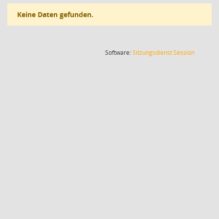
Keine Daten gefunden.
(Wird in
Software:
Sitzungsdienst
Session