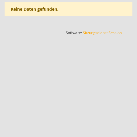
Keine Daten gefunden.
(Wird in
Software:
Sitzungsdienst
Session