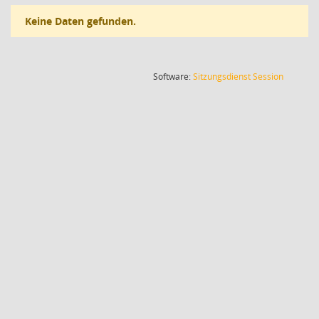
Keine Daten gefunden.
(Wird in
Software:
Sitzungsdienst
Session