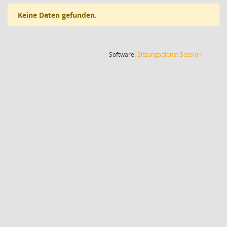
Keine Daten gefunden.
(Wird in
Software:
Sitzungsdienst
Session