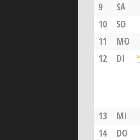
9
SA
10
SO
11
MO
12
DI
S
1
13
MI
14
DO