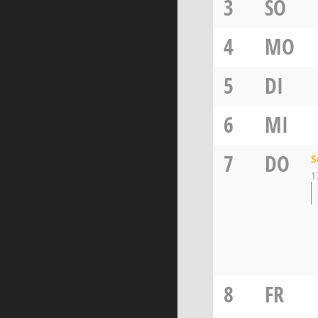
3
SO
4
MO
5
DI
6
MI
7
DO
S
1
8
FR