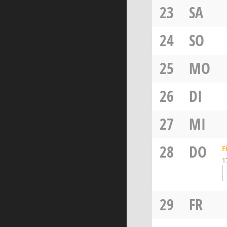
23
SA
24
SO
25
MO
26
DI
27
MI
28
DO
F
1
29
FR