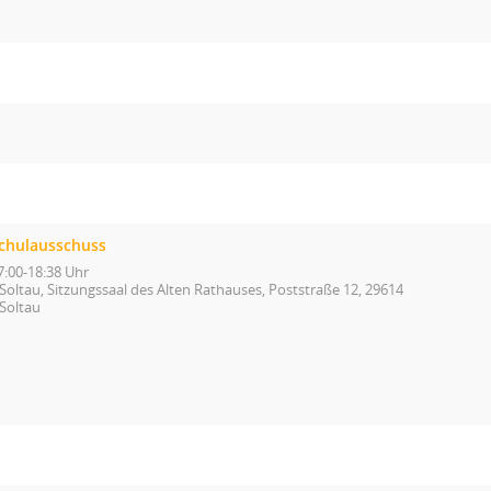
chulausschuss
7:00-18:38 Uhr
Soltau, Sitzungssaal des Alten Rathauses, Poststraße 12, 29614
Soltau