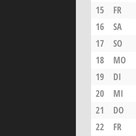
15
FR
16
SA
17
SO
18
MO
19
DI
20
MI
21
DO
22
FR