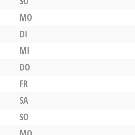
SO
MO
DI
MI
DO
FR
SA
SO
MO