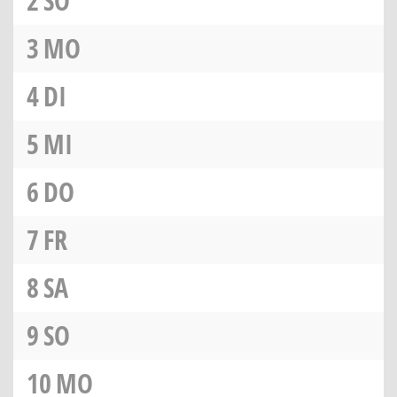
2
SO
3
MO
4
DI
5
MI
6
DO
7
FR
8
SA
9
SO
10
MO