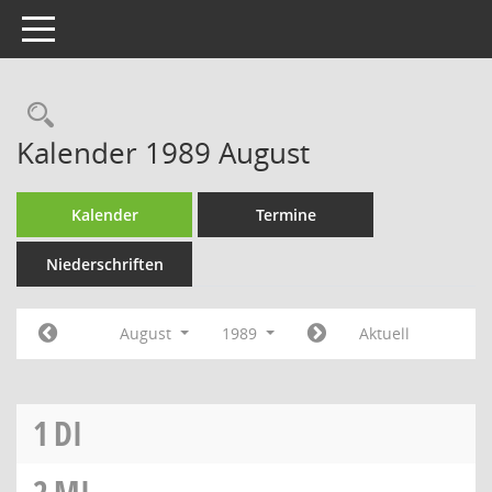
Toggle navigation
Rechercheauswahl
Kalender 1989 August
Kalender
Termine
Niederschriften
August
1989
Aktuell
1
DI