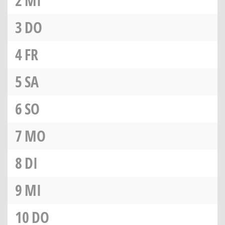
2
MI
3
DO
4
FR
5
SA
6
SO
7
MO
8
DI
9
MI
10
DO