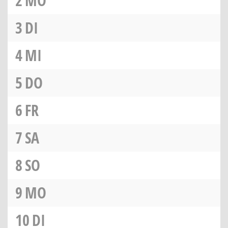
2
MO
3
DI
4
MI
5
DO
6
FR
7
SA
8
SO
9
MO
10
DI