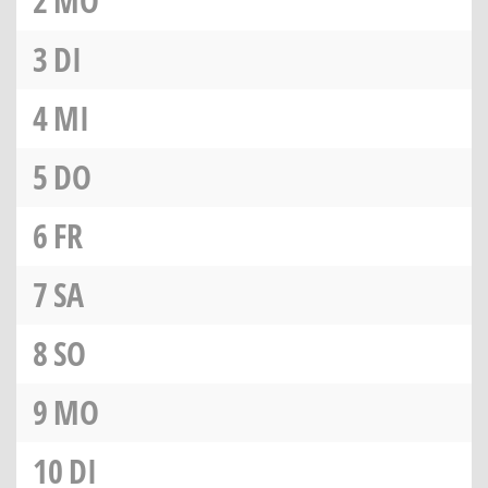
2
MO
3
DI
4
MI
5
DO
6
FR
7
SA
8
SO
9
MO
10
DI