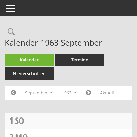
Toggle navigation
Rechercheauswahl
Kalender 1963 September
Kalender
Termine
Niederschriften
September
1963
Aktuell
1
SO