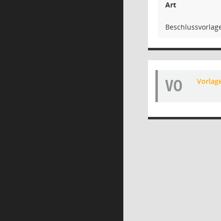
Art
Beschlussvorlag
VO
Vorlag