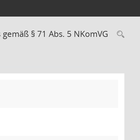
es gemäß § 71 Abs. 5 NKomVG
Rec