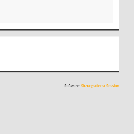
(Wird in
Software:
Sitzungsdienst
Session