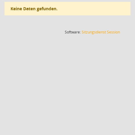
Keine Daten gefunden.
(Wird in
Software:
Sitzungsdienst
Session