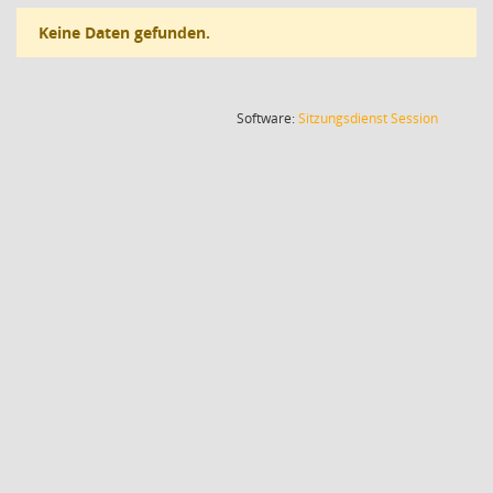
Keine Daten gefunden.
(Wird in
Software:
Sitzungsdienst
Session