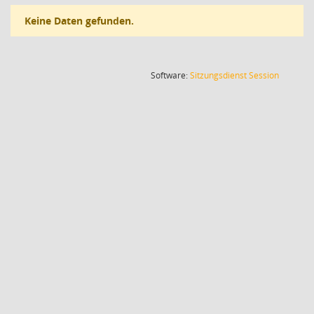
Keine Daten gefunden.
(Wird in
Software:
Sitzungsdienst
Session