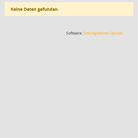
Keine Daten gefunden.
(Wird in
Software:
Sitzungsdienst
Session