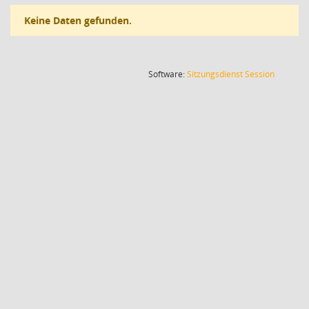
Keine Daten gefunden.
(Wird in
Software:
Sitzungsdienst
Session