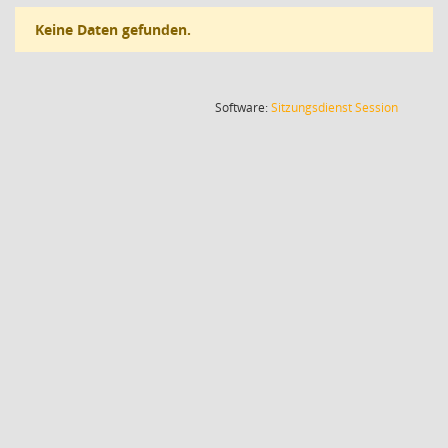
Keine Daten gefunden.
(Wird in
Software:
Sitzungsdienst
Session