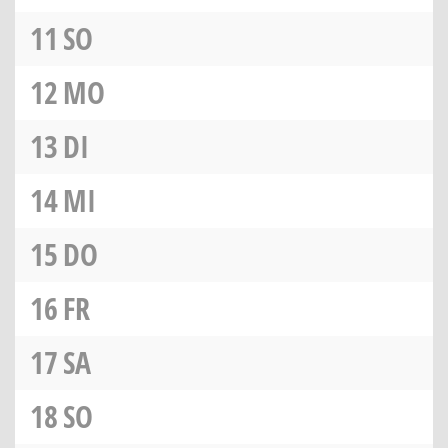
11
SO
12
MO
13
DI
14
MI
15
DO
16
FR
17
SA
18
SO