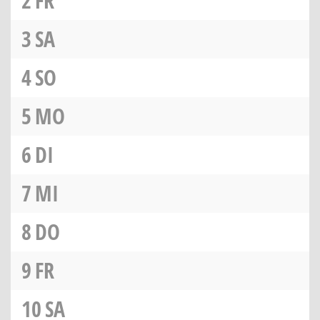
2
FR
3
SA
4
SO
5
MO
6
DI
7
MI
8
DO
9
FR
10
SA