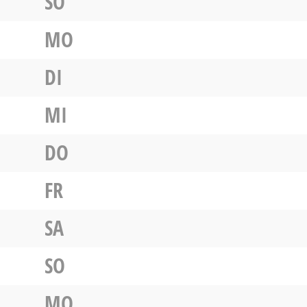
SO
MO
DI
MI
DO
FR
SA
SO
MO